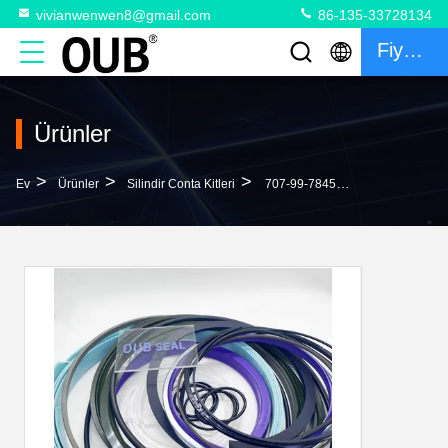
vivianwenwen8@gmail.com
86-135-33728134
Fiyat Teklifi
Ürünler
>
>
>
Ev
Ürünler
Silindir Conta Kitleri
707-99-78450 7079978450 PC2000-8 Hizmet KİTİ