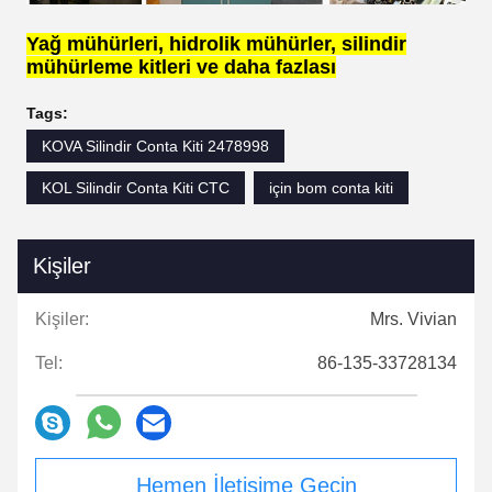
Yağ mühürleri, hidrolik mühürler, silindir
mühürleme kitleri ve daha fazlası
Tags:
KOVA Silindir Conta Kiti 2478998
KOL Silindir Conta Kiti CTC
için bom conta kiti
Kişiler
Kişiler:
Mrs. Vivian
Tel:
86-135-33728134
Hemen İletişime Geçin