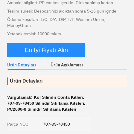
Ambalaj bilgileri: PP çantası içeride. Film sarılmış karton.
Teslim süresi: Despozitinizi aldıktan sonra 5-15 gün içinde
Ödeme koşulları: L/C, D/A, D/P, T/T, Western Union,
MoneyGram
Yetenek temini: 10000 takım
En İyi Fiyatı Alın
Ürün Detayları
Ürün Açıklaması
Ürün Detayları
Vurgulamak:
Kol Silindir Conta Kitleri
,
707-99-78450 Silindir Sıfırlama Kitsleri
,
PC2000-8 Silindir Sıfırlama Kitsleri
Parça NO.:
707-99-78450