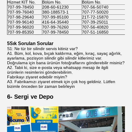
Hizmet KIT No.
Bölüm No.
Bölüm No.
707-99-78450
208-60-61230
707-56-50740
707-99-76040
380-188573-1
707-77-50020
707-98-29640
707-99-85100
21T-72-15870
707-99-96140
416-64-35440
707-39-25011
707-99-96020
707-99-76260
707-56-40820
707-99-85350
707-99-78450
707-51-16850
5Sık Sorulan Sorular
S1: Ne tür bir silindir servis kitiniz var?
A1. Büm, kol, kova, bıçak kaldırma, eğim, kıraç, sayaç ağırlık,
ayarlama, pozisyon silindir gibi silindir kitlerimiz var.
Doğrulama için bana ürünün fotoğraflarını gönderebilir misiniz?
A2. Tabii ki, size e-posta veya whatsapp mesajı ile ilgili
ürünlerin resimlerini gönderebilirim.
Fabrikayı ziyaret edebilir miyim?
A3. Fabrikamızı ziyaret etmek için çok hoş geldiniz. Lütfen
bizimle önceden bir zaman belirleyin
6- Sergi ve Depo