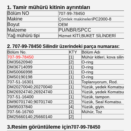
1.
Tamir mühürü kitinin ayrıntıları
Bölüm NO
707-99-78450
Makine
Çömlek makineleri
PC2000-8
Boyut
OEM
Malzeme
PU/NBR/SPCC
Yağ mühürü tipi
Hizmet KİTİ;BUKET SİLİNDERİ
2
. 707-99-78450
Silindir üzerindeki parça numarası:
Bölüm No.
KTY
Bölüm Adı
707-99-78450
[1]
Mühür kitleri, kova silindirle
DM35620940
[2]
O-ring
DM36714099
[1]
O-ring
DM50066998
[1]
O-ring
DM50190198
[1]
O-ring
707-51-16301
[1]
Toplanıyorum, Rod.
DM20270040;20270040
[1]
Yüzük, yedek Komatsu.
DM26924740;26924740
[1]
Yüzük, yedek Komatsu.
707-51-16400
[1]
Yüzük, tampon.
DM90701740;90701740
[2]
Yüzük, Seal Komatsu.
DM95037840
[4]
Yüzük, giyin.
707-56-16760
[1]
Mühür, Toz
DM25660140;25660140
[2]
3.
Resim görüntüleme için
707-99-78450