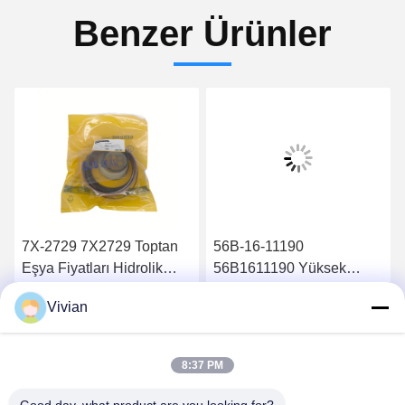
Benzer Ürünler
7X-2729 7X2729 Toptan
56B-16-11190
Eşya Fiyatları Hidrolik
56B1611190 Yüksek
Silindir Conta Takımı
Kaliteli Parçalar Sağla
Vivian
826B
Hidrolik Yağ Filtresi
En İyi Fiyatı Alın
En İyi Fiyatı Alın
HM400-2 HM350-2
8:37 PM