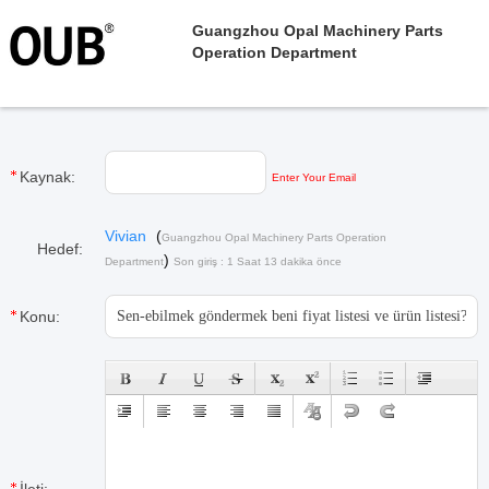
Guangzhou Opal Machinery Parts
Operation Department
Kaynak:
Enter Your Email
Vivian
(
Guangzhou Opal Machinery Parts Operation
Hedef:
)
Department
Son giriş : 1 Saat 13 dakika önce
Konu: