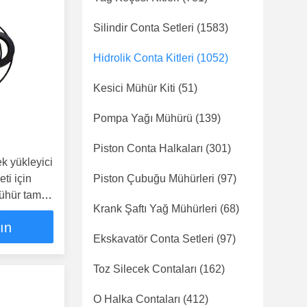
Silindir Conta Setleri
(1583)
Hidrolik Conta Kitleri
(1052)
Kesici Mühür Kiti
(51)
Pompa Yağı Mühürü
(139)
Piston Conta Halkaları
(301)
k yükleyici
eti için
Piston Çubuğu Mühürleri
(97)
ühür tamir
Krank Şaftı Yağ Mühürleri
(68)
lın
Ekskavatör Conta Setleri
(97)
Toz Silecek Contaları
(162)
O Halka Contaları
(412)