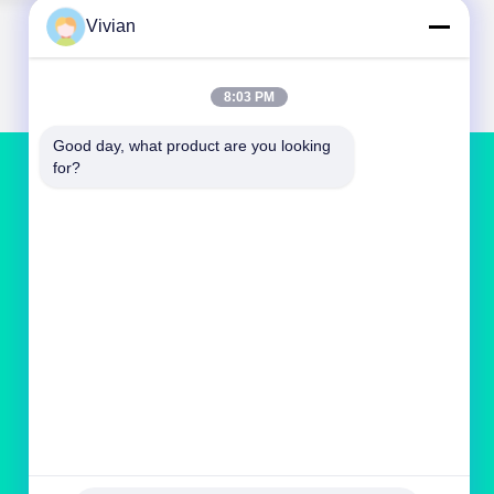
Vivian
8:03 PM
Good day, what product are you looking 
for?
BIZE ULAŞIN
vivianwenwen8@gmail.com
86-135-33728134
Hayır, hayır.212Zhu Ji, Tian He bölgesine,
Guangzhou, Çin'e gitti.