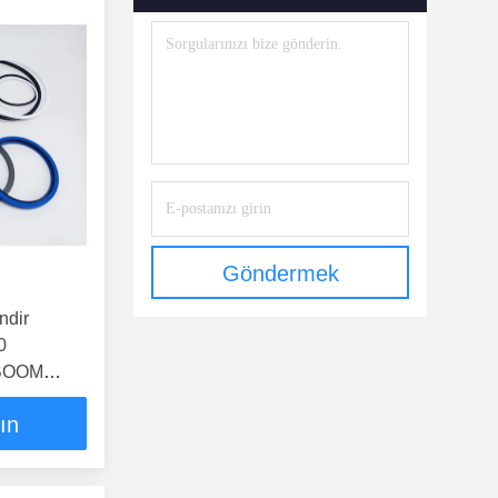
Göndermek
ndir
0
 BOOM
S
lın