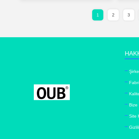
1
2
3
HAK
Şirke
Fabr
Kalit
Bize
Site 
Gizlil