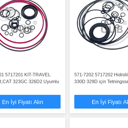
01 5717201 KIT-TRAVEL
571-7202 5717202 Hidrolik 
,CAT 323GC 326D2 Uyumlu
330D 329D için Tetningsse
En İyi Fiyatı Alın
En İyi Fiyatı A