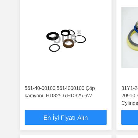
561-40-00100 5614000100 Çöp
31Y1-2
kamyonu HD325-6 HD325-6W
20910 
Cylinde
En İyi Fiyatı Alın