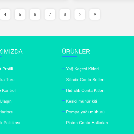
4
5
6
7
8
KIMIZDA
ÜRÜNLER
t Profili
Yağ Keçesi Kitleri
ika Turu
Silindir Conta Setleri
e Kontrol
Hidrolik Conta Kitleri
 Ulaşın
Kesici mühür kiti
Haritası
Pompa yağı mühürü
ik Politikası
Piston Conta Halkaları