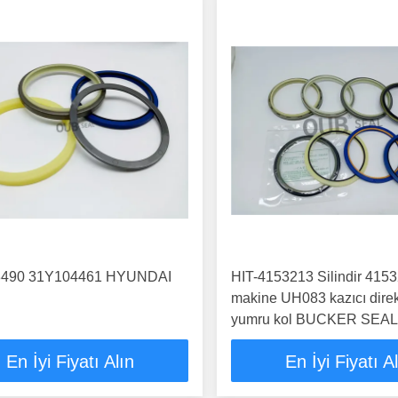
8490 31Y104461 HYUNDAI
HIT-4153213 Silindir 415
makine UH083 kazıcı dire
yumru kol BUCKER SEAL
HYDRAULIK SILINDER
En İyi Fiyatı Alın
En İyi Fiyatı A