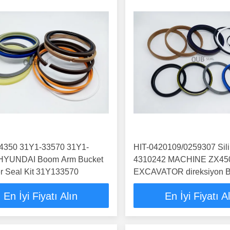
4350 31Y1-33570 31Y1-
HIT-0420109/0259307 Sili
HYUNDAI Boom Arm Bucket
4310242 MACHINE ZX45
r Seal Kit 31Y133570
EXCAVATOR direksiyon
ARM BUCKER SEAL KIT
En İyi Fiyatı Alın
En İyi Fiyatı A
HYDRAULIK SILINDER