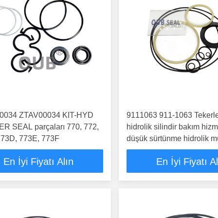
0034 ZTAV00034 KIT-HYD
9111063 911-1063 Tekerle
ER SEAL parçaları 770, 772,
hidrolik silindir bakım hizm
773D, 773E, 773F
düşük sürtünme hidrolik m
kiti
En İyi Fiyatı Alın
En İyi Fiyatı A