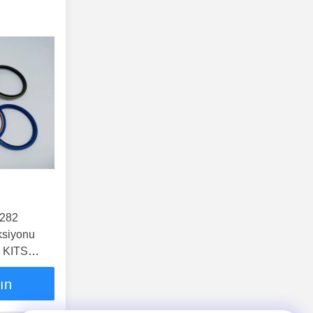
3282
ksiyonu
 KITS
lın