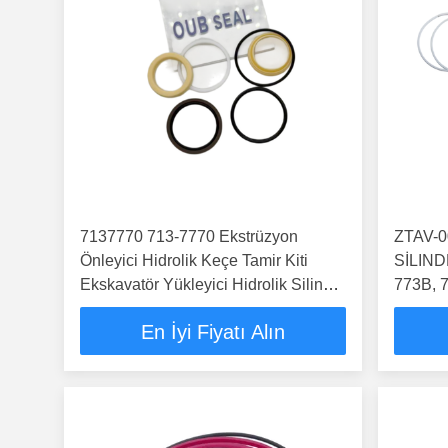
7137770 713-7770 Ekstrüzyon
ZTAV-0
Önleyici Hidrolik Keçe Tamir Kiti
SİLIND
Ekskavatör Yükleyici Hidrolik Silindir
773B, 
Yedek Parçaları
En İyi Fiyatı Alın