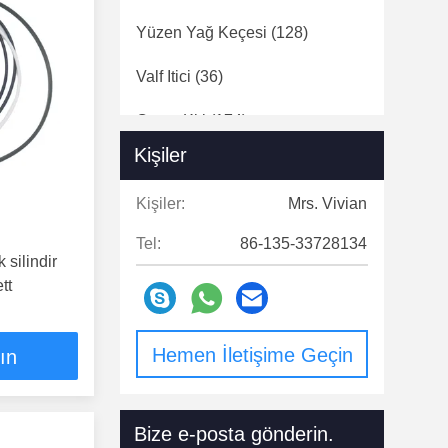
Yüzen Yağ Keçesi
(128)
Valf Itici
(36)
Conta Kiti
(174)
Kişiler
Motor Turboşarjları
(21)
Kişiler:
Mrs. Vivian
Sürtünme Diski
(150)
Tel:
86-135-33728134
silindir
tt
Hemen İletişime Geçin
lın
Bize e-posta gönderin.