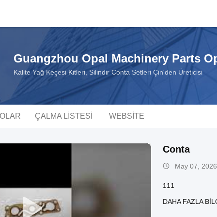
Guangzhou Opal Machinery Parts Op
Kalite Yağ Keçesi Kitleri, Silindir Conta Setleri Çin'den Üreticisi
EOLAR
ÇALMA LISTESI
WEBSITE
Conta
May 07, 2026
111
DAHA FAZLA BIL