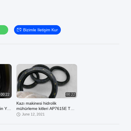
Bizimle Iletişim Kur
00:22
00:22
Kazı makinesi hidrolik
in Yağ
mühürleme kitleri AP7615E TCZ
28*48*10/11.3
June 12, 2021