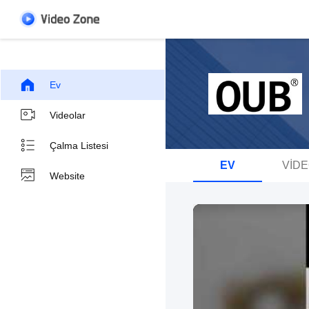
Ev
Videolar
Çalma Listesi
EV
VID
Website