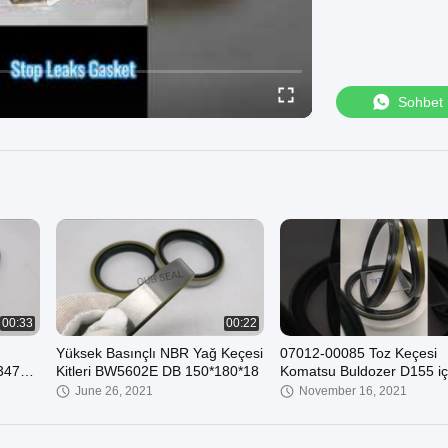
Sohbet
00:33
00:22
Yüksek Basınçlı NBR Yağ Keçesi
07012-00085 Toz Keçesi
347
Kitleri BW5602E DB 150*180*18
Komatsu Buldozer D155 iç
Keçesi
June 26, 2021
November 16, 2021