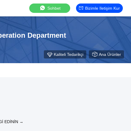
Sohbet
Bizimle Iletişim Kur
eration Department
Kaliteli Tedarikçi
Ana Ürünler
GI EDININ →