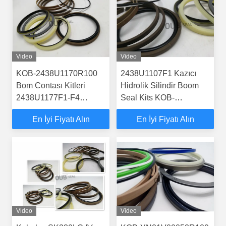
Video
Video
KOB-2438U1170R100
2438U1107F1 Kazıcı
Bom Contası Kitleri
Hidrolik Silindir Boom
2438U1177F1-F4
Seal Kits KOB-
2438U1170F1-F4 KOB-
2438U1106R200
En İyi Fiyatı Alın
En İyi Fiyatı Alın
2438U1170R300
SK200LC KOB-
2438U1106R300 KOB-
2438U1106R100
Video
Video