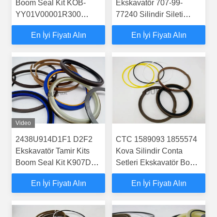
Boom Seal Kit KOB-
Ekskavatör 707-99-
YY01V00001R300
77240 Silindir Sileti
KOB-YY01V00001R200
Kitsleri için Boom Seal
En İyi Fiyatı Alın
En İyi Fiyatı Alın
YY01V00002F1
Kits
Video
2438U914D1F1 D2F2
CTC 1589093 1855574
Ekskavatör Tamir Kits
Kova Silindir Conta
Boom Seal Kit K907D
Setleri Ekskavatör Bom
için KOB-
Conta Kiti
En İyi Fiyatı Alın
En İyi Fiyatı Alın
2438U914R100 KOB-
2438U914R200