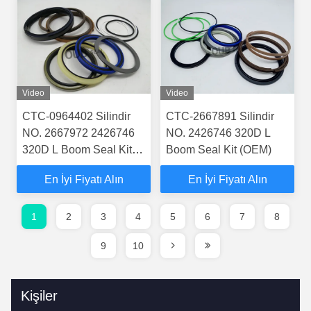
KOB-YN01V00151R100
YN01V00103R900
Video
Video
CTC-0964402 Silindir
CTC-2667891 Silindir
NO. 2667972 2426746
NO. 2426746 320D L
320D L Boom Seal Kit
Boom Seal Kit (OEM)
(OEM)
En İyi Fiyatı Alın
En İyi Fiyatı Alın
1
2
3
4
5
6
7
8
9
10
Kişiler