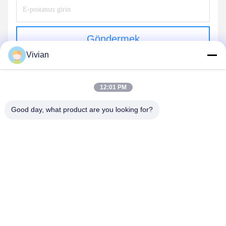
Göndermek
Vivian
12:01 PM
Good day, what product are you looking for?
GUANGZHOU OPAL MACHINERY PARTS
OPERATION DEPARTMENT
vivianwenwen8@gmail.com
86-135-33728134
Hayır, hayır.212Zhu Ji, Tian He bölgesine, Guangzhou, Çin'e
gitti.