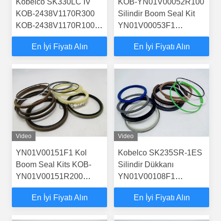
Kobelco SK330LC IV
KOB-YN01V00052R100
KOB-2438V1170R300
Silindir Boom Seal Kit
KOB-2438V1170R100
YN01V00053F1
için 2438U1170F2 Boom
YN01V00053F2
En İyi Fiyatı Alın
En İyi Fiyatı Alın
Seal Kits
YN01V00052F1
YN01V00052F2
Video
Video
YN01V00151F1 Kol
Kobelco SK235SR-1ES
Boom Seal Kits KOB-
Silindir Dükkanı
YN01V00151R200
YN01V00108F1
SK200-8 Silindir Seal
YN01V00108F2
En İyi Fiyatı Alın
En İyi Fiyatı Alın
Kits için KOB-
YN01V00108F3 Boom
YN01V00151R300
Dükkan Dükkanı KOB-