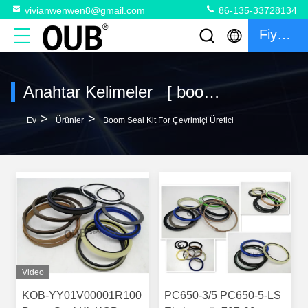
vivianwenwen8@gmail.com
86-135-33728134
Fiyat Teklifi
Anahtar Kelimeler [ boom seal kit for ] Eşleşme 120 Ürünler
>
>
Ev
Ürünler
Boom Seal Kit For Çevrimiçi Üretici
Video
KOB-YY01V00001R100
PC650-3/5 PC650-5-LS