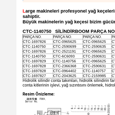
L
arge makineleri profesyonel yağ keçeleri
sahiptir.
Büyük makinelerin yağ keçesi bizim gücümü
CTC-1140750 ​
​
SİLİNDİR
BOOM PARÇA NO.
PARÇA NO.
PARÇA NO.
PARÇA NO.
P
CTC-1697826
CTC-0965625
CTC-0965625
C
CTC-1140750
CTC-2590699
CTC-2590635
C
CTC-1697826
CTC-2521191
CTC-0965625
C
CTC-1140750
CTC-6C6093
CTC-2590631
C
CTC-1697829
CTC-1140756
CTC-0965625
C
CTC-1697828
CTC-2366368
CTC-2590631
C
CTC-1697828
CTC-0964402
CTC-1140757
C
CTC-1697827
CTC-2043625
CTC-2159985
C
Hidrolik silindir conta takımları, hidrolik silindirin f
conta kitlerinin işlevi, yağ sızıntısını önlemek, hi
Resim Önizleme: