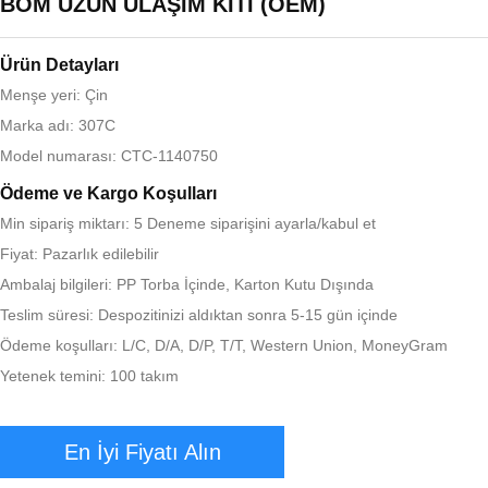
BOM UZUN ULAŞIM KİTİ (OEM)
Ürün Detayları
Menşe yeri: Çin
Marka adı: 307C
Model numarası: CTC-1140750
Ödeme ve Kargo Koşulları
Min sipariş miktarı: 5 Deneme siparişini ayarla/kabul et
Fiyat: Pazarlık edilebilir
Ambalaj bilgileri: PP Torba İçinde, Karton Kutu Dışında
Teslim süresi: Despozitinizi aldıktan sonra 5-15 gün içinde
Ödeme koşulları: L/C, D/A, D/P, T/T, Western Union, MoneyGram
Yetenek temini: 100 takım
En İyi Fiyatı Alın