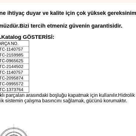
ne ihtiyaç duyar ve kalite için çok yüksek gereksinim
zdür.Bizi tercih etmeniz güvenin garantisidir.
Katalog GÖSTERİSİ:
ARÇA NO.
TC-1140757
TC-2159985
TC-0965625
TC-2144502
TC-1140757
TC-2095874
TC-0995572
TC-1373764
arklı parçaları arasındaki boşluğu kapatmak için kullanılır.Hidrolik 
drolik sistemin çalışma basıncını sağlamak, gücünü korumaktır.