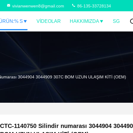
vivianwenwen8@gmail.com
86-135-33728134
ÜRÜN:% S
VIDEOLAR
HAKKIMIZDA
SG
r Numarası 3044904 3044909 307C BOM UZUN ULAŞIM KİTİ (OEM)
CTC-1140750 Silindir numarası 3044904 30449