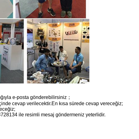
ığıyla e-posta gönderebilirsiniz；
t içinde cevap verilecektir.En kısa sürede cevap vereceğiz;
receğiz;
728134 ile resimli mesaj göndermeniz yeterlidir.