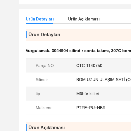
Ürün Detayları
Ürün Açıklaması
Ürün Detayları
Vurgulamak:
3044904 silindir conta takımı
,
307C bom 
Parça NO.:
CTC-1140750
Silindir:
BOM UZUN ULAŞIM SETİ (
tip:
Mühür kitleri
Malzeme:
PTFE+PU+NBR
Ürün Açıklaması