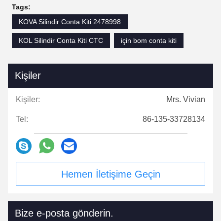
Tags:
KOVA Silindir Conta Kiti 2478998
KOL Silindir Conta Kiti CTC
için bom conta kiti
Kişiler
Kişiler:
Mrs. Vivian
Tel:
86-135-33728134
Hemen İletişime Geçin
Bize e-posta gönderin.