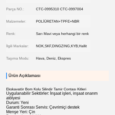
Parça NO.:
CTC-0995310 CTC-0997004
Malzemeler:
POLİÜRETAN+TPFE+NBR
Renk:
Sarı Mavi veya herhangi bir renk
İlgili Markalar:
NOK,SKF,DINGZING,KYB,Hallit
Taşıma Modu:
Hava, Deniz, Ekspres
Ürün Açıklaması
Ekskavatör Bom Kolu Silindir Tamir Contası Kitleri
Uygulanabilir Sektörler: İnşaat işleri, inşaat onarım
atölyesi
Durum: Yeni
Garanti Sonrası Servis: Çevrimiçi destek
Menşe Yeri: Çin