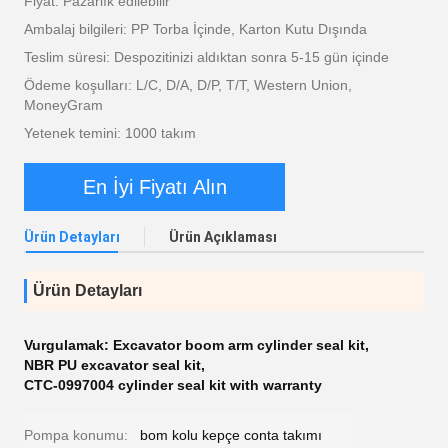
Fiyat: Pazarlık edilebilir
Ambalaj bilgileri: PP Torba İçinde, Karton Kutu Dışında
Teslim süresi: Despozitinizi aldıktan sonra 5-15 gün içinde
Ödeme koşulları: L/C, D/A, D/P, T/T, Western Union,
MoneyGram
Yetenek temini: 1000 takım
En İyi Fiyatı Alın
Ürün Detayları
Ürün Açıklaması
Ürün Detayları
Vurgulamak:
Excavator boom arm cylinder seal kit
,
NBR PU excavator seal kit
,
CTC-0997004 cylinder seal kit with warranty
Pompa konumu:
bom kolu kepçe conta takımı