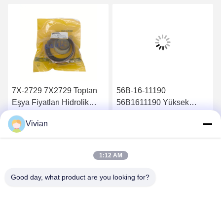
7X-2729 7X2729 Toptan
56B-16-11190
Eşya Fiyatları Hidrolik
56B1611190 Yüksek
Silindir Conta Takımı
Kaliteli Parçalar Sağla
Vivian
826B
Hidrolik Yağ Filtresi
En İyi Fiyatı Alın
En İyi Fiyatı Alın
HM400-2 HM350-2
1:12 AM
Good day, what product are you looking for?
GUANGZHOU OPAL MACHINERY PARTS