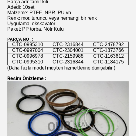
Parça adı: tamir kiti
Adedi: 10set
Malzeme: PTFE, NBR, PU vb
Renk: mor, turuncu veya herhangi bir renk
Uygulama: ekskavatör
Paket: PP torba, Nötr Kutu
PARÇA NO .:
CTC-0995310
CTC-2316844
CTC-2478792
CTC-0997004
CTC-2304001
CTC-1373766
CTC-0996978
CTC-2159988
CTC-1163612
CTC-0995310
CTC-2316844
CTC-1184175
(Daha fazla model müşteri hizmetlerine danışabilir
 )
Resim Önizleme
 :