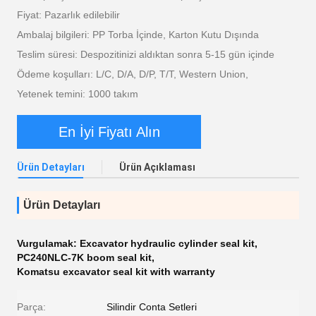
Fiyat: Pazarlık edilebilir
Ambalaj bilgileri: PP Torba İçinde, Karton Kutu Dışında
Teslim süresi: Despozitinizi aldıktan sonra 5-15 gün içinde
Ödeme koşulları: L/C, D/A, D/P, T/T, Western Union,
Yetenek temini: 1000 takım
En İyi Fiyatı Alın
Ürün Detayları
Ürün Açıklaması
Ürün Detayları
Vurgulamak:
Excavator hydraulic cylinder seal kit
,
PC240NLC-7K boom seal kit
,
Komatsu excavator seal kit with warranty
Parça:
Silindir Conta Setleri