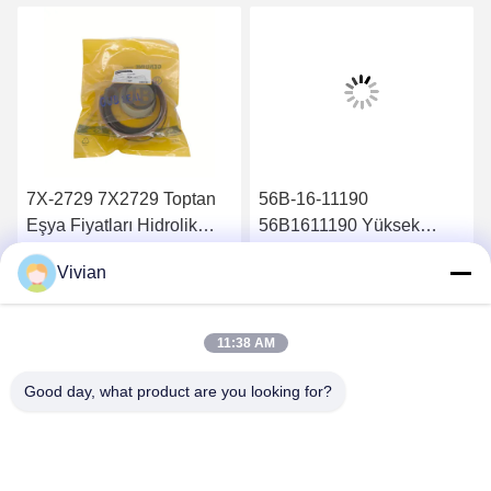
7X-2729 7X2729 Toptan
56B-16-11190
Eşya Fiyatları Hidrolik
56B1611190 Yüksek
Silindir Conta Takımı
Kaliteli Parçalar Sağla
Vivian
826B
Hidrolik Yağ Filtresi
En İyi Fiyatı Alın
En İyi Fiyatı Alın
HM400-2 HM350-2
11:38 AM
Good day, what product are you looking for?
GUANGZHOU OPAL MACHINERY PARTS
OPERATION DEPARTMENT