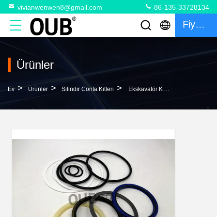
vivianwenwen8@gmail.com
86-135-33728134
Fiyat Teklifi
Ürünler
>
>
>
Ev
Ürünler
Silindir Conta Kitleri
Ekskavatör Keçesi Kiti PC240NLC-7K Bom Hidrolik Silindir Keçesi Kiti 707-99-58060 707-99-50620 707-99-58070 Için