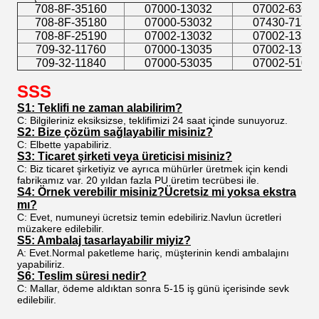
708-8F-35160
07000-13032
07002-6363
708-8F-35180
07000-53032
07430-7138
708-8F-25190
07002-13032
07002-1333
709-32-11760
07000-13035
07002-1363
709-32-11840
07000-53035
07002-5102
SSS
S1: Teklifi ne zaman alabilirim?
C: Bilgileriniz eksiksizse, teklifimizi 24 saat içinde sunuyoruz.
S2: Bize çözüm sağlayabilir misiniz?
C: Elbette yapabiliriz.
S3: Ticaret şirketi veya üreticisi misiniz?
C: Biz ticaret şirketiyiz ve ayrıca mühürler üretmek için kendi
fabrikamız var. 20 yıldan fazla PU üretim tecrübesi ile.
S4: Örnek verebilir misiniz?Ücretsiz mi yoksa ekstra
mı?
C: Evet, numuneyi ücretsiz temin edebiliriz.Navlun ücretleri
müzakere edilebilir.
S5: Ambalaj tasarlayabilir miyiz?
A: Evet.Normal paketleme hariç, müşterinin kendi ambalajını
yapabiliriz.
S6: Teslim süresi nedir?
C: Mallar, ödeme aldıktan sonra 5-15 iş günü içerisinde sevk
edilebilir.