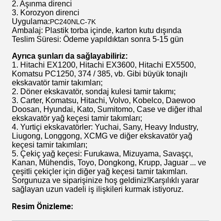
2. Aşınma direnci
3. Korozyon direnci
Uygulama:
PC240NLC-7K
Ambalaj: Plastik torba içinde, karton kutu dışında
Teslim Süresi: Ödeme yapıldıktan sonra 5-15 gün
Ayrıca şunları da sağlayabiliriz:
1. Hitachi EX1200, Hitachi EX3600, Hitachi EX5500,
Komatsu PC1250, 374 / 385, vb. Gibi büyük tonajlı
ekskavatör tamir takımları;
2. Döner ekskavatör, sondaj kulesi tamir takımı;
3. Carter, Komatsu, Hitachi, Volvo, Kobelco, Daewoo
Doosan, Hyundai, Kato, Sumitomo, Case ve diğer ithal
ekskavatör yağ keçesi tamir takımları;
4. Yurtiçi ekskavatörler: Yuchai, Sany, Heavy Industry,
Liugong, Longgong, XCMG ve diğer ekskavatör yağ
keçesi tamir takımları;
5. Çekiç yağ keçesi: Furukawa, Mizuyama, Savaşçı,
Kanan, Mühendis, Toyo, Dongkong, Krupp, Jaguar ... ve
çeşitli çekiçler için diğer yağ keçesi tamir takımları.
Sorgunuza ve siparişinize hoş geldiniz!Karşılıklı yarar
sağlayan uzun vadeli iş ilişkileri kurmak istiyoruz.
Resim Önizleme: