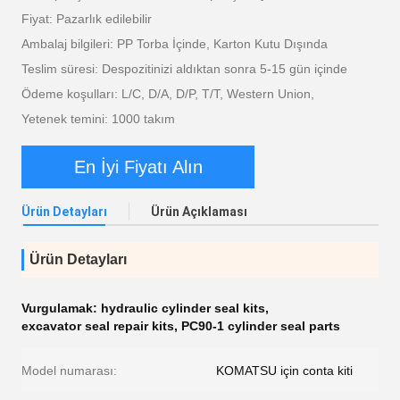
Fiyat: Pazarlık edilebilir
Ambalaj bilgileri: PP Torba İçinde, Karton Kutu Dışında
Teslim süresi: Despozitinizi aldıktan sonra 5-15 gün içinde
Ödeme koşulları: L/C, D/A, D/P, T/T, Western Union,
Yetenek temini: 1000 takım
En İyi Fiyatı Alın
Ürün Detayları
Ürün Açıklaması
Ürün Detayları
Vurgulamak:
hydraulic cylinder seal kits
,
excavator seal repair kits
,
PC90-1 cylinder seal parts
Model numarası:
KOMATSU için conta kiti