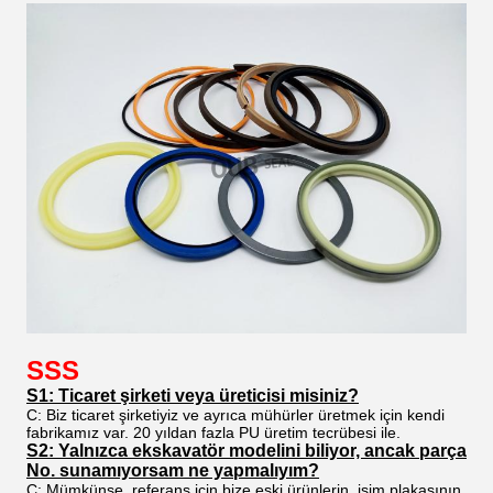
SSS
S1: Ticaret şirketi veya üreticisi misiniz?
C: Biz ticaret şirketiyiz ve ayrıca mühürler üretmek için kendi
fabrikamız var. 20 yıldan fazla PU üretim tecrübesi ile.
S2: Yalnızca ekskavatör modelini biliyor, ancak parça
No. sunamıyorsam ne yapmalıyım?
C: Mümkünse, referans için bize eski ürünlerin, isim plakasının