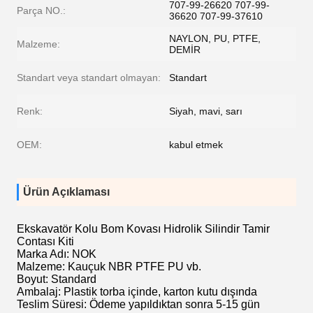
707-99-26620 707-99-
Parça NO.:
36620 707-99-37610
NAYLON, PU, ​​PTFE,
Malzeme:
DEMİR
Standart veya standart olmayan:
Standart
Renk:
Siyah, mavi, sarı
OEM:
kabul etmek
Ürün Açıklaması
Ekskavatör Kolu Bom Kovası Hidrolik Silindir Tamir
Contası Kiti
Marka Adı: NOK
Malzeme: Kauçuk NBR PTFE PU vb.
Boyut: Standard
Ambalaj: Plastik torba içinde, karton kutu dışında
Teslim Süresi: Ödeme yapıldıktan sonra 5-15 gün