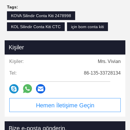
Tags:
KOVA Silindir Conta Kiti 2478998
KOL Silindir Conta Kiti CTC
için bom conta kiti
Kişiler
Kişiler:
Mrs. Vivian
Tel:
86-135-33728134
Hemen İletişime Geçin
Bize e-posta gönderin.