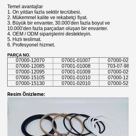
Temel avantajlar
1. On yıldan fazla sektör tecrübesi.
2. Mükemmel kalite ve rekabetçi fiyat.
3. Büyük bir envanter, 30.000'den fazla boyut ve
10.000'den fazla parçadan oluşan bir envanter.
4. OEM / ODM siparişlerini destekleyin.
5. Hızlı teslimat.
6. Profesyonel hizmet.
PARÇA NO.
07000-12070
07001-01007
07000-0209
07000-12085
07001-01008
703-07-9812
07000-12095
07001-01009
07000-0209
07000-15105
07001-01010
07000-1210
07000-15130
07001-02010
07000-5210
Resim Önizleme: