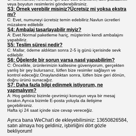
veya boyutun resimlerini gönderebilirsiniz.
S3: Örnek verebilir misiniz?Ücretsiz mi yoksa ekstra
mı?
C: Evet, numuneyi ücretsiz temin edebiliriz.Navlun ücretleri
müzakere edilebilir.
S4: Ambalaj tasarlayabilir miyiz?
A: Evet.Normal paketleme hariç, müşterinin kendi ambalajını
yapabiliriz.
S5: Teslim süresi nedir?
C: Mallar, ödeme aldıktan sonra 2-5 iş günü içerisinde sevk
edilebilir.
S6: Öğelerde bir sorun varsa nasıl yapabilirim?
C: Öncelikle, ürünlerimizin kalitesine güveniyorum, gerçekten
yanlış bir şey bulursanız, lütfen bize resimler sağlayın ve
kontrol edeceğiz.Onaylandıktan sonra, lütfen bize geri dönün,
doğru ürünü sunacağız.
S7: Daha fazla bilgi edinmek istiyorum, ne
yapmalıyım?
A: Hoş geldiniz bizimle çevrimiçi konuşun veya bir mesaj
bırakın.Ayrıca bizimle E-posta yoluyla da iletişime
geçebilirsiniz.
Hafta içi 24 saat içinde size cevap vereceğiz.
Ayrıca bana WeChat'i de ekleyebilirsiniz: 13650826584,
satın almaya hoş geldiniz, işbirliğini dört gözle
bekliyorum!