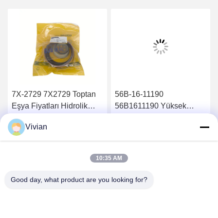
7X-2729 7X2729 Toptan
56B-16-11190
Eşya Fiyatları Hidrolik
56B1611190 Yüksek
Silindir Conta Takımı
Kaliteli Parçalar Sağla
Vivian
826B
Hidrolik Yağ Filtresi
En İyi Fiyatı Alın
En İyi Fiyatı Alın
HM400-2 HM350-2
10:35 AM
Good day, what product are you looking for?
GUANGZHOU OPAL MACHINERY PARTS