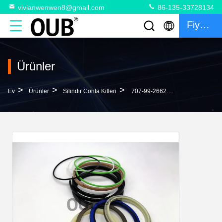
vivianwenwen8@gmail.com
86-135-33728134
Fiyat Teklifi
Ürünler
>
>
>
Ev
Ürünler
Silindir Conta Kitleri
707-99-26620 Hidrolik Tamir Contası Setleri 707-99-36620 PC90-1 Silindir Conta Setleri Ekskavatör Conta Parçaları 707-99-37610