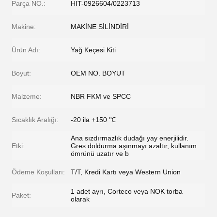
Parça NO.:
HIT-0926604/0223713
Makine:
MAKİNE SİLİNDİRİ
Ürün Adı:
Yağ Keçesi Kiti
Boyut:
OEM NO. BOYUT
Malzeme:
NBR FKM ve SPCC
Sıcaklık Aralığı:
-20 ila +150 ℃
Ana sızdırmazlık dudağı yay enerjilidir.
Etki:
Gres doldurma aşınmayı azaltır, kullanım
ömrünü uzatır ve b
Ödeme Koşulları:
T/T, Kredi Kartı veya Western Union
1 adet ayrı, Corteco veya NOK torba
Paket:
olarak