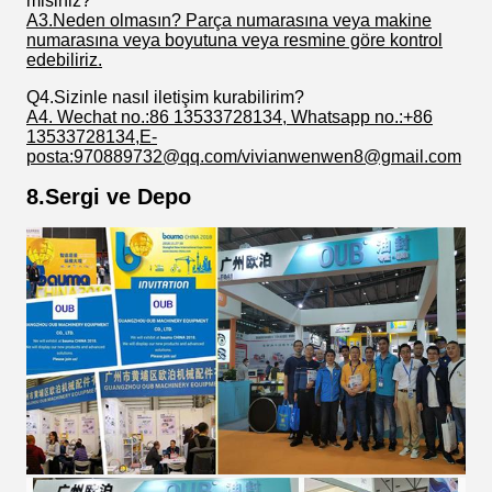
misiniz?
A3.Neden olmasın? Parça numarasına veya makine
numarasına veya boyutuna veya resmine göre kontrol
edebiliriz.
Q4.Sizinle nasıl iletişim kurabilirim?
A4. Wechat no.:86 13533728134, Whatsapp no.:+86
13533728134,E-
posta:970889732@qq.com/vivianwenwen8@gmail.com
8.Sergi ve Depo