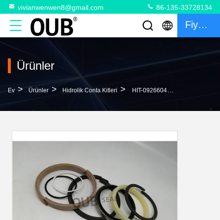
vivianwenwen8@gmail.com
86-135-33728134
Fiyat Teklifi
Ürünler
>
>
>
Ev
Ürünler
Hidrolik Conta Kitleri
HIT-0926604/0223713 Silindir 4613892 MAKİNA ZX250 EKSKAVATÖR DİREKSİYON BOM KOLU BUCKER KEÇE TAKIMLARI HİDROLİK SİLİNDİR