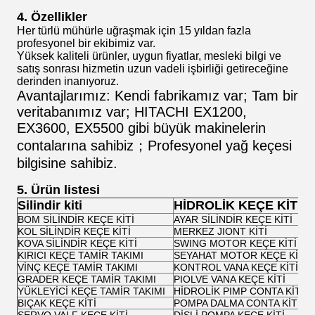
4. Özellikler
Her türlü mühürle uğraşmak için 15 yıldan fazla
profesyonel bir ekibimiz var.
Yüksek kaliteli ürünler, uygun fiyatlar, mesleki bilgi ve
satış sonrası hizmetin uzun vadeli işbirliği getireceğine
derinden inanıyoruz.
Avantajlarımız: Kendi fabrikamız var; Tam bir
veritabanımız var; HITACHI EX1200,
EX3600, EX5500 gibi büyük makinelerin
contalarına sahibiz；Profesyonel yağ keçesi
bilgisine sahibiz.
5. Ürün listesi
Silindir kiti
HİDROLİK KEÇE KİTİ
BOM SİLİNDİR KEÇE KİTİ
AYAR SİLİNDİR KEÇE KİTİ
KOL SİLİNDİR KEÇE KİTİ
MERKEZ JIONT KİTİ
KOVA SİLİNDİR KEÇE KİTİ
SWING MOTOR KEÇE KİTİ
KIRICI KEÇE TAMİR TAKIMI
SEYAHAT MOTOR KEÇE KİTİ
VİNÇ KEÇE TAMİR TAKIMI
KONTROL VANA KEÇE KİTİ
GRADER KEÇE TAMİR TAKIMI
PIOLVE VANA KEÇE KİTİ
YÜKLEYİCİ KEÇE TAMİR TAKIMI
HİDROLİK PIMP CONTA KİTİ
BIÇAK KEÇE KİTİ
POMPA DALMA CONTA KİTİ