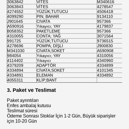
3063842
VİTES
M340616
3063843
VİTES
4278547
4274552
YÜZÜK;TUTUCU
4506418
4099290
PIN; BAHAR
9134110
J901645
CIVATA
957366
A590916
Yıkayıcı; YAY
4179837
8058352
PAKETLEME
957366
4310055
CONTA; YAĞ
3071564
991725
YÜZÜK;TUTUCU
9736515
4278696
POMPA; DİŞLİ
J900830
M341030
CİVATA;SOKET
A590908
984054
Yıkayıcı; YAY
4310056
4114402
Yıkayıcı
4340960
4379209
ADAPTÖR
4334899
4334894
CİVATA;SOKET
4101345
4334891
ELEMAN
4334892
4055311
KLİP;BANT
3. Paket ve Teslimat
Paket ayrıntıları
Enfes ambalaj kutusu
Teslimat süresi
Ödeme Sonrası Stoklar İçin 1-2 Gün, Büyük siparişler
için 10-20 Gün