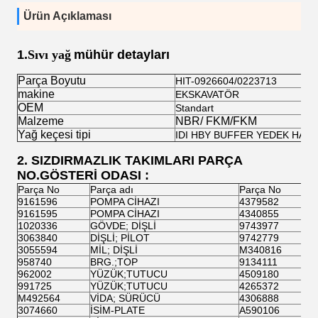
Ürün Açıklaması
1.
Sıvı yağ
mühür detayları
Parça Boyutu
HIT-0926604/0223713
makine
EKSKAVATÖR
OEM
Standart
Malzeme
NBR/ FKM/FKM
Yağ keçesi tipi
IDI HBY BUFFER YEDEK HAL
2. SIZDIRMAZLIK TAKIMLARI PARÇA
NO.GÖSTERİ ODASI :
Parça No
Parça adı
Parça No
9161596
POMPA CİHAZI
4379582
9161595
POMPA CİHAZI
4340855
1020336
GÖVDE; DİŞLİ
9743977
3063840
DİŞLİ; PİLOT
9742779
3055594
MİL; DİŞLİ
M340816
958740
BRG.;TOP
9134111
962002
YÜZÜK;TUTUCU
4509180
991725
YÜZÜK;TUTUCU
4265372
M492564
VİDA; SÜRÜCÜ
4306888
3074660
İSİM-PLATE
A590106