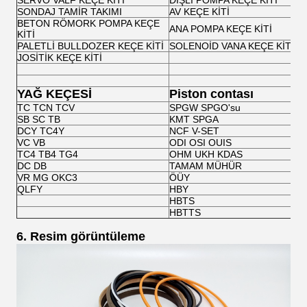
SERVO VALF KEÇE KİTİ
DİŞLİ POMPA KEÇE KİTİ
SONDAJ TAMİR TAKIMI
AV KEÇE KİTİ
BETON RÖMORK POMPA KEÇE
ANA POMPA KEÇE KİTİ
KİTİ
PALETLİ BULLDOZER KEÇE KİTİ
SOLENOİD VANA KEÇE KİTİ
JOSİTİK KEÇE KİTİ
YAĞ KEÇESİ
Piston contası
TC TCN TCV
SPGW SPGO'su
SB SC TB
KMT SPGA
DCY TC4Y
NCF V-SET
VC VB
ODI OSI OUIS
TC4 TB4 TG4
OHM UKH KDAS
DC DB
TAMAM MÜHÜR
VR MG OKC3
ÖÜY
QLFY
HBY
HBTS
HBTTS
6. Resim görüntüleme