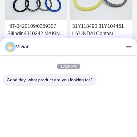
HIT-0420109/0259307
31Y118490 31Y104461
Silindir 4310242 MAKİNA
HYUNDAI Contası
ZX450 EKSKAVATÖR
Vivian
DİREKSİYON BOMU
En İyi Fiyatı Alın
En İyi Fiyatı Alın
KOLU BUCKER KEÇE
TAKIMLARI HİDROLİK
10:10 PM
SİLİNDİR
Good day, what product are you looking for?
GUANGZHOU OPAL MACHINERY PARTS
OPERATION DEPARTMENT
vivianwenwen8@gmail.com
86-135-33728134