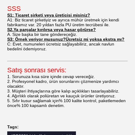
SSS
S1: Ticaret şirketi veya üreticisi misiniz?
A1: Biz ticaret şirketiyiz ve ayrıca mühür üretmek için kendi
fabrikamız var. 20 yıldan fazla PU üretim tecrübesi ile.
S2.Ya parçalar kırılırsa veya hasar görürse?
A. Size başka bir tane göndereceğiz.
S3: Örnek veriyor musunuz?Ücretsiz mi yoksa ekstra mı?
C: Evet, numuneleri ücretsiz sağlayabiliriz, ancak navlun
bedelini ödemiyoruz.
Satış sonrası servis:
1. Sorunuza kısa süre içinde cevap vereceğiz.
2. Profesyonel kadro, ürün sorunlarını çözmenize yardımcı
olacaktır.
3. Müşteri ihtiyaçlarına göre kalıp açıklıkları tasarlayabiliriz.
4. Ağırlıklı olarak poliüretan ve kauçuk ürünler üretiyoruz.
5. Sıfır kusur sağlamak için% 100 kalite kontrol, paketlemeden
önce% 100 kapsamlı denetim.
Tags: