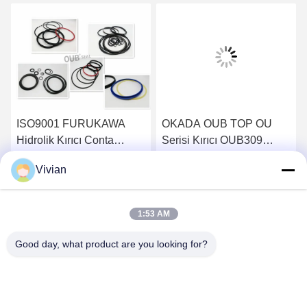
ISO9001 FURUKAWA
OKADA OUB TOP OU
Hidrolik Kırıcı Conta
Serisi Kırıcı OUB309
Takımı Silindir O Ring F27
FUGBU G115 Hidrolik
Vivian
F35
Silindir Conta Kiti
En İyi Fiyatı Alın
En İyi Fiyatı Alın
1:53 AM
Good day, what product are you looking for?
GUANGZHOU OPAL MACHINERY PARTS
OPERATION DEPARTMENT