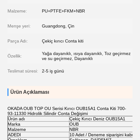
Malzeme:
PU+PTFE+FKM+NBR
Menşe yeri:
Guangdong, Çin
Parça Adı:
Çekiç kırıcı Conta kiti
Yağa dayanıklı, ısıya dayanıklı, Toz geçirmez
Özellik:
ve su geçirmez, Dayanıklı
Teslimat süresi:
2-5 iş günü
Ürün Açıklaması
OKADA OUB TOP OU Serisi Kırıcı OUB15A1 Conta Kiti 700-
93-11330 Hidrolik Silindir Conta Değişimi
Ürün adı
Çekiç Kırıcı Deniz OUB15A1
Marka
OUB
Malzeme
NBR
ADEDI
10 Adet / Deneme siparişini kabul e