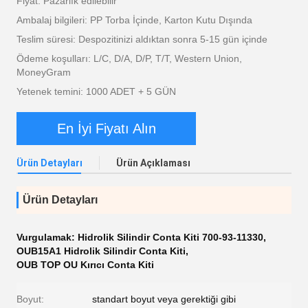
Fiyat: Pazarlık edilebilir
Ambalaj bilgileri: PP Torba İçinde, Karton Kutu Dışında
Teslim süresi: Despozitinizi aldıktan sonra 5-15 gün içinde
Ödeme koşulları: L/C, D/A, D/P, T/T, Western Union,
MoneyGram
Yetenek temini: 1000 ADET + 5 GÜN
En İyi Fiyatı Alın
Ürün Detayları
Ürün Açıklaması
Ürün Detayları
Vurgulamak:
Hidrolik Silindir Conta Kiti 700-93-11330
,
OUB15A1 Hidrolik Silindir Conta Kiti
,
OUB TOP OU Kırıcı Conta Kiti
Boyut:
standart boyut veya gerektiği gibi