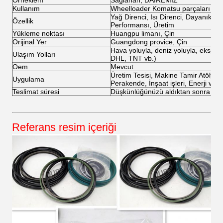
Örneklem
Sağlanan, DAİREMİZ
Kullanım
Wheelloader Komatsu parçaları
Yağ Direnci, Isı Direnci, Dayanıklı, 
Özellik
Performansı, Üretim
Yükleme noktası
Huangpu limanı, Çin
Orijinal Yer
Guangdong provice, Çin
Hava yoluyla, deniz yoluyla, ekspre
Ulaşım Yolları
DHL, TNT vb.)
Oem
Mevcut
Üretim Tesisi, Makine Tamir Atölyeleri
Uygulama
Perakende, İnşaat işleri, Enerji ve 
Teslimat süresi
Düşkünlüğünüzü aldıktan sonra 5-1
Referans resim içeriği