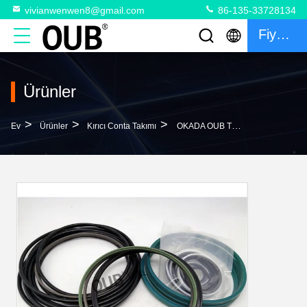
vivianwenwen8@gmail.com
86-135-33728134
Fiyat Teklifi
Ürünler
>
>
>
Ev
Ürünler
Kırıcı Conta Takımı
OKADA OUB TOP OU Serisi Kırıcı OUB15A1 Hidrolik Silindir Conta Kiti 700-93-11330