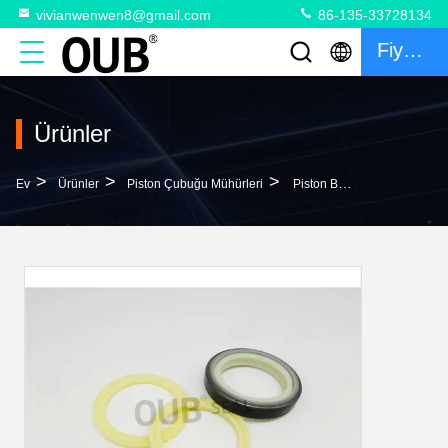
vivianwenwen8@gmail.com
86-135-33728134
Fiyat Teklifi
Ürünler
>
>
>
Ev
Ürünler
Piston Çubuğu Mühürleri
Piston Boğaz Keçeleri 2F6678 5J8200 Poliüretan Hidrolik Boğaz Keçeleri