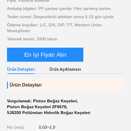
Fiyat: Pazarlık edilebilir
Ambalaj bilgileri: PP çantası içeride. Film sarılmış karton.
Teslim süresi: Despozitinizi aldıktan sonra 5-15 gün içinde
Ödeme koşulları: L/C, D/A, D/P, T/T, Western Union,
MoneyGram
Yetenek temini: 1000 takım
En İyi Fiyatı Alın
Ürün Detayları
Ürün Açıklaması
Ürün Detayları
Vurgulamak:
Piston Boğaz Keçeleri
,
Piston Boğaz Keçeleri 2F6678
,
5J8200 Poliüretan Hidrolik Boğaz Keçeleri
Hız (m/s):
0,03~1,0