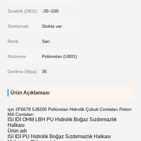
Sıcaklık (DEG):
-35~100
Stoklamak:
Stokta var
Renk:
Sarı
Malzeme:
Poliüretan (U801)
Gerilme (Mpa):
35
Ürün Açıklaması
için 2F6678 5J8200 Poliüretan Hidrolik Çubuk Contaları Piston
Mili Contaları
ISI IDI OHM LBH PU Hidrolik Boğaz Sızdırmazlık
Halkası
Ürün adı
ISI IDI PU Hidrolik Boğaz Sızdırmazlık Halkası