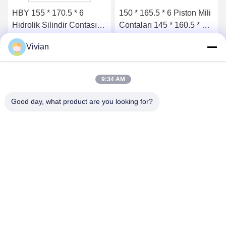
HBY 155 * 170.5 * 6
150 * 165.5 * 6 Piston Mili
Hidrolik Silindir Contası
Contaları 145 * 160.5 * 6
Değiştirme Tampon
HBY PU Tampon Yağa
Vivian
Yüksek Basınç Pompa
Dayanıklı O Ring
En İyi Fiyatı Alın
En İyi Fiyatı Alın
Contası
9:34 AM
Good day, what product are you looking for?
GUANGZHOU OPAL MACHINERY PARTS
OPERATION DEPARTMENT
vivianwenwen8@gmail.com
86-135-33728134
NO.212, Zhu ji rode, tian he bölgesi, guangzhou, Çin