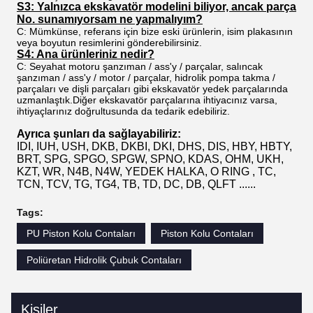
S3: Yalnızca ekskavatör modelini biliyor, ancak parça
No. sunamıyorsam ne yapmalıyım?
C: Mümkünse, referans için bize eski ürünlerin, isim plakasının
veya boyutun resimlerini gönderebilirsiniz.
S4: Ana ürünleriniz nedir?
C: Seyahat motoru şanzıman / ass'y / parçalar, salıncak
şanzıman / ass'y / motor / parçalar, hidrolik pompa takma /
parçaları ve dişli parçaları gibi ekskavatör yedek parçalarında
uzmanlaştık.Diğer ekskavatör parçalarına ihtiyacınız varsa,
ihtiyaçlarınız doğrultusunda da tedarik edebiliriz.
Ayrıca şunları da sağlayabiliriz:
IDI, IUH, USH, DKB, DKBI, DKI, DHS, DIS, HBY, HBTY,
BRT, SPG, SPGO, SPGW, SPNO, KDAS, OHM, UKH,
KZT, WR, N4B, N4W, YEDEK HALKA, O RING , TC,
TCN, TCV, TG, TG4, TB, TD, DC, DB, QLFT ......
Tags:
PU Piston Kolu Contaları
Piston Kolu Contaları
Poliüretan Hidrolik Çubuk Contaları
Kişiler