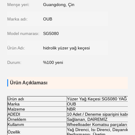
Menşe yeri:
Guangdong, Çin
Marka adı:
OUB
Model numarası:
SG5080
Ürün Adı:
hidrolik yüzer yağ keçesi
Durum:
%100 yeni
Ürün Açıklaması
Ürün adı
Yüzer Yağ Keçesi SG5080 YAĞ KE
Marka
OUB
Malzeme
NBR
ADEDI
10 Adet / Deneme siparişini kabul e
Örneklem
Sağlanan, DAİREMİZ
Kullanım
Wheelloader Komatsu parçaları
Yağ Direnci, Isı Direnci, Dayanıklı, 
Özellik
Performansı, Üretim