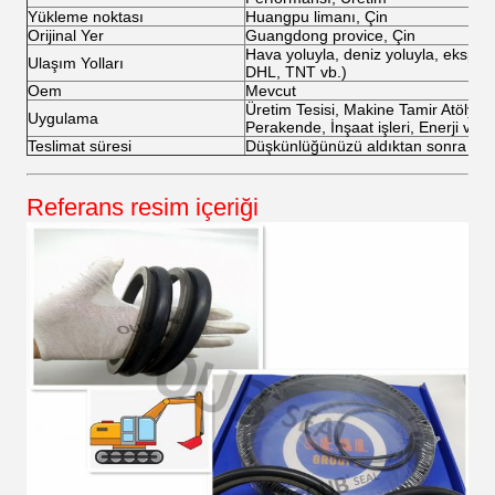
Yükleme noktası
Huangpu limanı, Çin
Orijinal Yer
Guangdong provice, Çin
Hava yoluyla, deniz yoluyla, ekspre
Ulaşım Yolları
DHL, TNT vb.)
Oem
Mevcut
Üretim Tesisi, Makine Tamir Atölyeleri
Uygulama
Perakende, İnşaat işleri, Enerji ve 
Teslimat süresi
Düşkünlüğünüzü aldıktan sonra 5-1
Referans resim içeriği