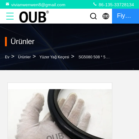
vivianwenwen8@gmail.com
86-135-33728134
Fiyat Teklifi
Ürünler
>
>
>
Ev
Ürünler
Yüzer Yağ Keçesi
SG5080 508 * 548 * 60 Ekskavatör Hidrolik Yüzer Yağ Keçesi Yeni Tasarım Nbr Çevre Dostu Kauçuk