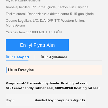
Fiyat: Pazarlık edilebilir
Ambalaj bilgileri: PP Torba İçinde, Karton Kutu Dışında
Teslim süresi: Despozitinizi aldıktan sonra 5-15 gün içinde
Ödeme koşulları: L/C, D/A, D/P, T/T, Western Union,
MoneyGram
Yetenek temini: 1000 ADET + 5 GÜN
En İyi Fiyatı Alın
Ürün Detayları
Ürün Açıklaması
Ürün Detayları
Vurgulamak:
Excavator hydraulic floating oil seal
,
NBR eco-friendly rubber seal
,
508*548*60 floating oil seal
Boyut:
standart boyut veya gerektiği gibi