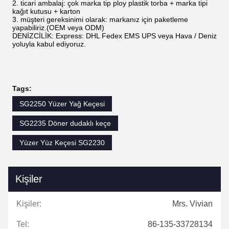
2. ticari ambalaj: çok marka tip ploy plastik torba + marka tipi
kağıt kutusu + karton
3. müşteri gereksinimi olarak: markanız için paketleme
yapabiliriz.(OEM veya ODM)
DENİZCİLİK: Express: DHL Fedex EMS UPS veya Hava / Deniz
yoluyla kabul ediyoruz.
Tags:
SG2250 Yüzer Yağ Keçesi
SG2235 Döner dudaklı keçe
Yüzer Yüz Keçesi SG2230
Kişiler
Kişiler:
Mrs. Vivian
Tel:
86-135-33728134