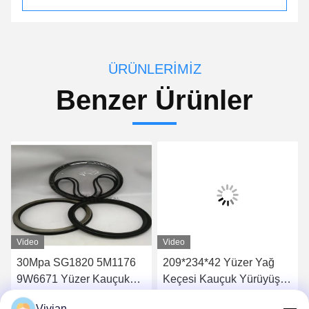
ÜRÜNLERIMIZ
Benzer Ürünler
Video
Video
30Mpa SG1820 5M1176
209*234*42 Yüzer Yağ
9W6671 Yüzer Kauçuk
Keçesi Kauçuk Yürüyüş
Yağ Keçesi SG1910
Motorlu Ayna SG2090
Vivian