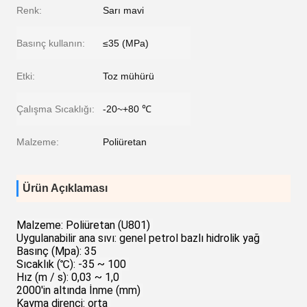
Renk:
Sarı mavi
Basınç kullanın:
≤35 (MPa)
Etki:
Toz mühürü
Çalışma Sıcaklığı:
-20~+80 ℃
Malzeme:
Poliüretan
Ürün Açıklaması
Malzeme: Poliüretan (U801)
Uygulanabilir ana sıvı: genel petrol bazlı hidrolik yağ
Basınç (Mpa): 35
Sıcaklık (℃): -35 ~ 100
Hız (m / s): 0,03 ~ 1,0
2000'in altında İnme (mm)
Kayma direnci: orta