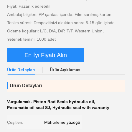
Fiyat: Pazarlık edilebilir
Ambalaj bilgileri: PP çantası içeride. Film sarılmış karton.
Teslim süresi: Despozitinizi aldıktan sonra 5-15 gün içinde
Ödeme koşulları: L/C, D/A, D/P, T/T, Western Union,
Yetenek temini: 1000 adet
En İyi Fiyatı Alın
Ürün Detayları
Ürün Açıklaması
Ürün Detayları
Vurgulamak:
Piston Rod Seals hydraulic oil
,
Pneumatic oil seal SJ
,
Hydraulic seal with warranty
Çeşitleri:
Mühürleme yüzüğü