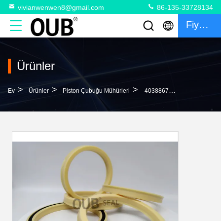
vivianwenwen8@gmail.com
86-135-33728134
Fiyat Teklifi
Ürünler
>
>
>
Ev
Ürünler
Piston Çubuğu Mühürleri
4038867 4070049 9H8839 Piston Mili Contaları Pnömatik Yağ Keçesi SJ Ana Yağ Keçesi Hidrolik Keçe 07000-02105