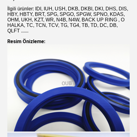
İlgili ürünler: IDI, IUH, USH, DKB, DKBI, DKI, DHS, DIS,
HBY, HBTY, BRT, SPG, SPGO, SPGW, SPNO, KDAS,
OHM, UKH, KZT, WR, N4B, N4W, BACK UP RING , O
HALKA, TC, TCN, TCV, TG, TG4, TB, TD, DC, DB,
QLFT ......
Resim Önizleme: