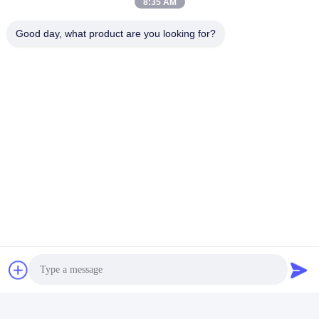
8:35 AM
Contası
Good day, what product are you looking for?
GUANGZHOU OPAL MACHINERY PARTS
OPERATION DEPARTMENT
vivianwenwen8@gmail.com
86-135-33728134
NO.212, Zhu ji rode, tian he bölgesi, guangzhou, Çin
Çin İyi Kalite Yağ Keçesi Kitleri Tedarikçi. Telif hakkı © 2021-2026
Guangzhou Opal Machinery Parts Operation Department . Tüm Hakları
Saklıdır.