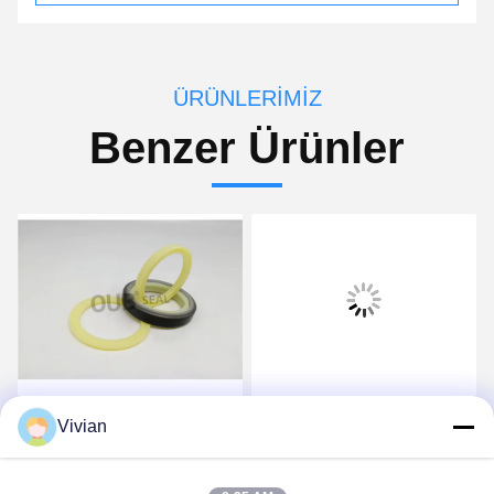
ÜRÜNLERIMIZ
Benzer Ürünler
Poliüretan Hidrolik Boğaz
HBY 155 * 170.5 * 6
Vivian
Keçeleri Piston Yağ
Hidrolik Silindir Contası
Keçesi 6J9178 5J5020
Değiştirme Tampon
Yüksek Basınç Pompa
En İyi Fiyatı Alın
En İyi Fiyatı Alın