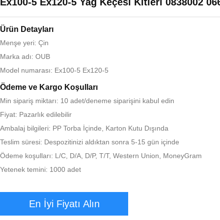
Ex100-5 Ex120-5 Yağ Keçesi Kitleri 0838002 06
Ürün Detayları
Menşe yeri: Çin
Marka adı: OUB
Model numarası: Ex100-5 Ex120-5
Ödeme ve Kargo Koşulları
Min sipariş miktarı: 10 adet/deneme siparişini kabul edin
Fiyat: Pazarlık edilebilir
Ambalaj bilgileri: PP Torba İçinde, Karton Kutu Dışında
Teslim süresi: Despozitinizi aldıktan sonra 5-15 gün içinde
Ödeme koşulları: L/C, D/A, D/P, T/T, Western Union, MoneyGram
Yetenek temini: 1000 adet
En İyi Fiyatı Alın