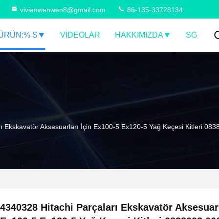
vivianwenwen8@gmail.com
86-135-33728134
ÜRÜN:% S
VIDEOLAR
HAKKIMIZDA
SG
ı Ekskavatör Aksesuarları İçin Ex100-5 Ex120-5 Yağ Keçesi Kitleri 0
4340328 Hitachi Parçaları Ekskavatör Aksesuarl