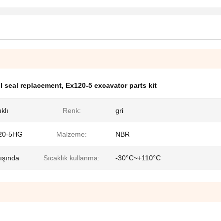
l seal replacement
,
Ex120-5 excavator parts kit
klı
Renk:
gri
20-5HG
Malzeme:
NBR
dışında
Sıcaklık kullanma:
-30°C~+110°C