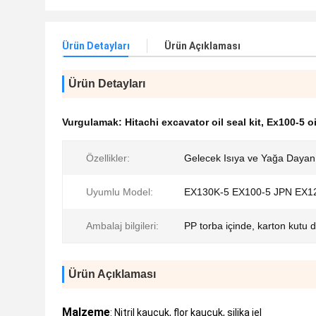
Ürün Detayları
Ürün Açıklaması
Ürün Detayları
Vurgulamak:
Hitachi excavator oil seal kit
,
Ex100-5 oi
Özellikler:
Gelecek Isıya ve Yağa Dayanı
Uyumlu Model:
EX130K-5 EX100-5 JPN EX1
Ambalaj bilgileri:
PP torba içinde, karton kutu 
Ürün Açıklaması
Malzeme
: Nitril kauçuk, flor kauçuk, silika jel