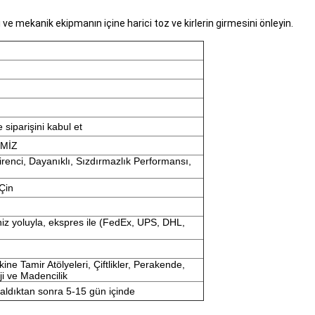
ve mekanik ekipmanın içine harici toz ve kirlerin girmesini önleyin.
siparişini kabul et
EMİZ
Direnci, Dayanıklı, Sızdırmazlık Performansı,
Çin
iz yoluyla, ekspres ile (FedEx, UPS, DHL,
ine Tamir Atölyeleri, Çiftlikler, Perakende,
rji ve Madencilik
ldıktan sonra 5-15 gün içinde