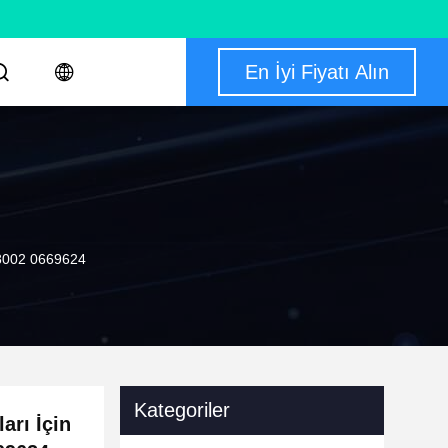
En İyi Fiyatı Alın
838002 0669624
Kategoriler
arı İçin