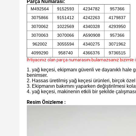
Parça Numarası:
M492564
9152593
4234782
957366
3075866
9151412
4242263
4179837
3070062
1022569
4340328
4293950
3070063
3070066
A590908
957366
962002
3055594
4340275
3071962
4099290
958740
4366376
9736515
İhtiyacınız olan parça numarasını bulamazsanız bizimle il
1. yağ keçesi, ekipmanı güvenli ve dayanıklı hale g
benimser.
2. Hassas üretilmiş yağ keçesi ürünleri, birçok öze
3. Ekipmanın bakımını yaparken değiştirilmesi kolay
4. yağ keçesi, makinenin etkili bir şekilde çalışm
Resim Önizleme
 :