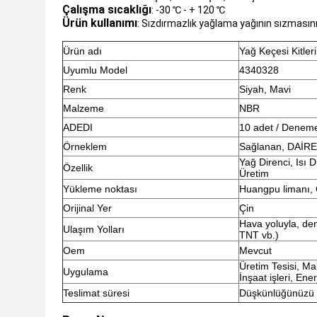
Çalışma sıcaklığı
: -30 ℃ - + 120 ℃
Ürün kullanımı
: Sızdırmazlık yağlama yağının sızmasını 
Ürün adı
Yağ Keçesi Kitleri
Uyumlu Model
4340328
Renk
Siyah, Mavi
Malzeme
NBR
ADEDI
10 adet / Deneme 
Örneklem
Sağlanan, DAİR
Yağ Direnci, Isı 
Özellik
Üretim
Yükleme noktası
Huangpu limanı, 
Orijinal Yer
Çin
Hava yoluyla, den
Ulaşım Yolları
TNT vb.)
Oem
Mevcut
Üretim Tesisi, Mak
Uygulama
İnşaat işleri, Ene
Teslimat süresi
Düşkünlüğünüzü a