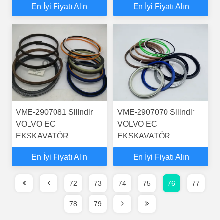
En İyi Fiyatı Alın
En İyi Fiyatı Alın
KOLU BUCKER KEÇE
KOLU BUCKER KEÇE
TAKIMLARI HİDROLİK
TAKIMLARI HİDROLİK
SİLİNDİR
SİLİNDİR
VME-2907081 Silindir
VME-2907070 Silindir
VOLVO EC
VOLVO EC
EKSKAVATÖR
EKSKAVATÖR
DİREKSİYON BOMU
DİREKSİYON BOMU
En İyi Fiyatı Alın
En İyi Fiyatı Alın
KOLU BUCKER KEÇE
KOLU BUCKER KEÇE
TAKIMLARI HİDROLİK
TAKIMLARI HİDROLİK
SİLİNDİR
SİLİNDİR
72
73
74
75
76
77
78
79