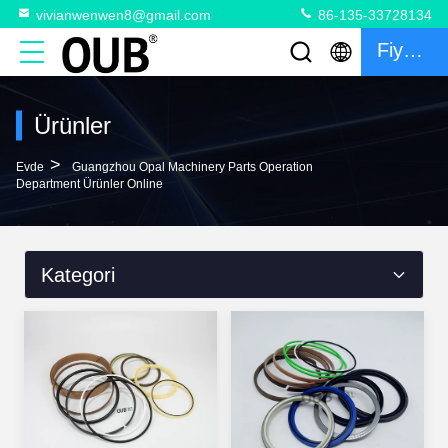
vivianwenwen8@gmail.com
86-135-33728134
Fiyat Teklifi
Ürünler
>
Evde
Guangzhou Opal Machinery Parts Operation
Department Ürünler Online
Kategori