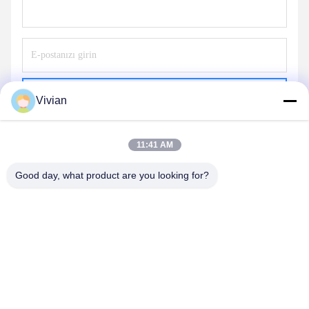
Gönder
Vivian
11:41 AM
Good day, what product are you looking for?
GUANGZHOU OPAL MACHINERY PARTS
OPERATION DEPARTMENT
vivianwenwen8@gmail.com
86-135-33728134