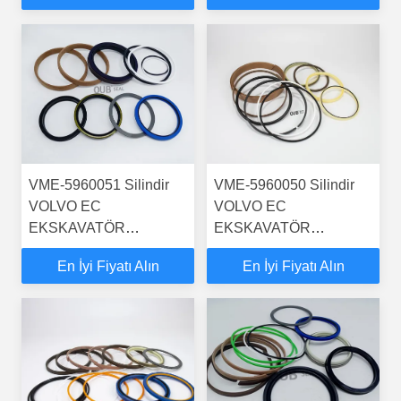
TAKIMLARI HİDROLİK
TAKIMLARI HİDROLİK
SİLİNDİR
SİLİNDİR
VME-5960051 Silindir
VME-5960050 Silindir
VOLVO EC
VOLVO EC
EKSKAVATÖR
EKSKAVATÖR
DİREKSİYON BOMU
DİREKSİYON BOMU
En İyi Fiyatı Alın
En İyi Fiyatı Alın
KOLU BUCKER KEÇE
KOLU BUCKER KEÇE
TAKIMLARI HİDROLİK
TAKIMLARI HİDROLİK
SİLİNDİR
SİLİNDİR