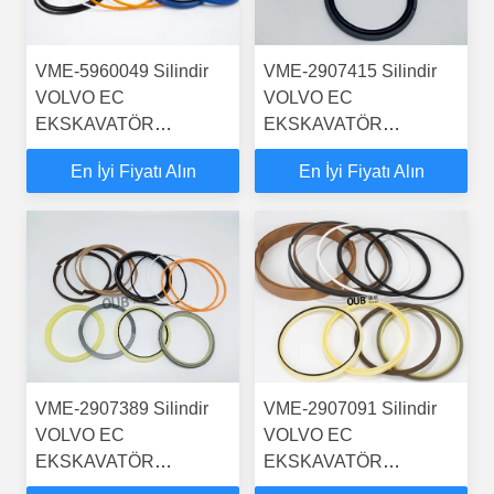
VME-5960049 Silindir
VME-2907415 Silindir
VOLVO EC
VOLVO EC
EKSKAVATÖR
EKSKAVATÖR
DİREKSİYON BOM
DİREKSİYON BOM
En İyi Fiyatı Alın
En İyi Fiyatı Alın
KOLU BUCKER KEÇE
KOLU BUCKER KEÇE
TAKIMLARI HİDROLİK
TAKIMLARI HİDROLİK
SİLİNDİR
SİLİNDİR
VME-2907389 Silindir
VME-2907091 Silindir
VOLVO EC
VOLVO EC
EKSKAVATÖR
EKSKAVATÖR
DİREKSİYON BOMU
DİREKSİYON BOMU