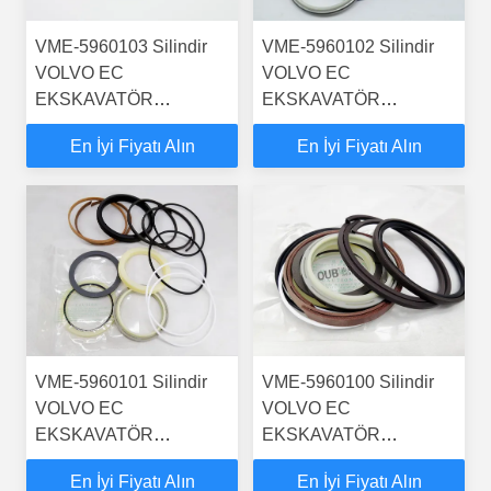
VME-5960103 Silindir
VME-5960102 Silindir
VOLVO EC
VOLVO EC
EKSKAVATÖR
EKSKAVATÖR
DİREKSİYON BOM
DİREKSİYON BOM
En İyi Fiyatı Alın
En İyi Fiyatı Alın
KOLU BUCKER KEÇE
KOLU BUCKER KEÇE
TAKIMLARI HİDROLİK
TAKIMLARI HİDROLİK
SİLİNDİR
SİLİNDİR
VME-5960101 Silindir
VME-5960100 Silindir
VOLVO EC
VOLVO EC
EKSKAVATÖR
EKSKAVATÖR
DİREKSİYON BOM
DİREKSİYON BOM
En İyi Fiyatı Alın
En İyi Fiyatı Alın
KOLU BUCKER KEÇE
KOLU BUCKER KEÇE