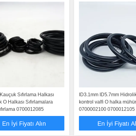
Kauçuk Sıfırlama Halkası
ID3.1mm ID5.7mm Hidroli
 O Halkası Sıfırlamalara
kontrol valfi O halka mühür
ıfırlama 0700012085
0700002100 0700012105
En İyi Fiyatı Alın
En İyi Fiyatı A