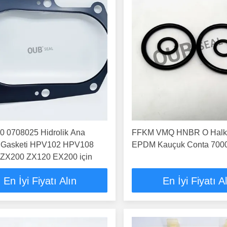
0 0708025 Hidrolik Ana
FFKM VMQ HNBR O Halka
Gasketi HPV102 HPV108
EPDM Kauçuk Conta 700
i ZX200 ZX120 EX200 için
En İyi Fiyatı Alın
En İyi Fiyatı A