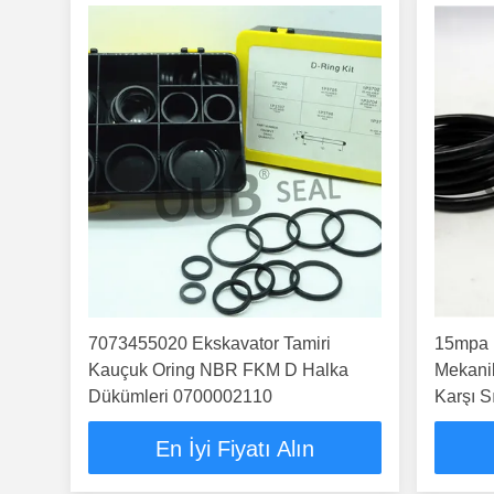
7073455020 Ekskavator Tamiri
15mpa 
Kauçuk Oring NBR FKM D Halka
Mekanik
Dükümleri 0700002110
Karşı S
En İyi Fiyatı Alın