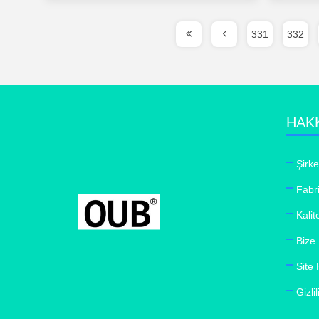
331
332
HAK
Şirke
Fabr
Kalit
Bize
Site 
Gizlil