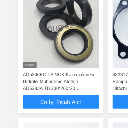
Video
AD5346EO TB NOK Kazı makinesi
433317
Hidrolik Mühürleme Aletleri
Pompa 
AD5283A TB 230*260*20
Hitach
240*275*16
En İyi Fiyatı Alın