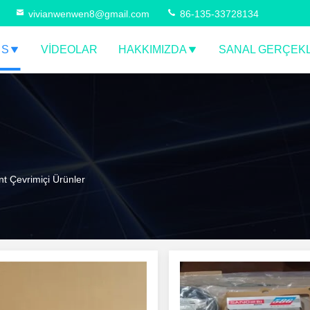
vivianwenwen8@gmail.com
86-135-33728134
 S
VIDEOLAR
HAKKIMIZDA
SANAL GERÇEKL
 Çevrimiçi Ürünler