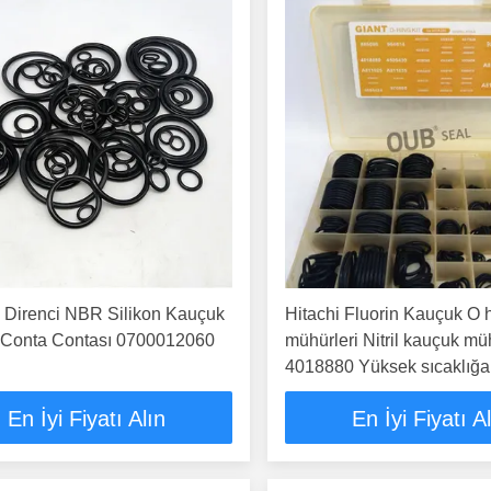
 Direnci NBR Silikon Kauçuk
Hitachi Fluorin Kauçuk O 
 Conta Contası 0700012060
mühürleri Nitril kauçuk mü
4018880 Yüksek sıcaklığa 
En İyi Fiyatı Alın
En İyi Fiyatı A