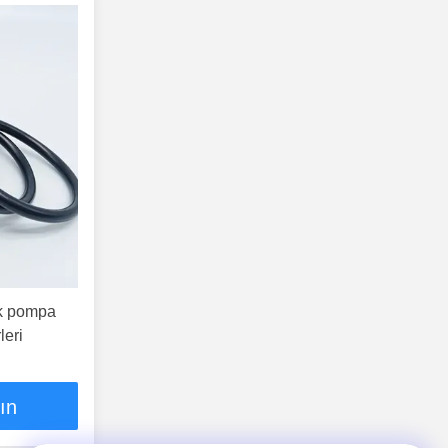
k pompa
leri
lın