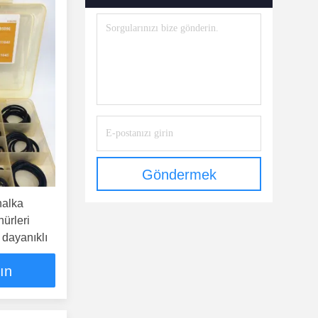
Göndermek
halka
hürleri
dayanıklı
lın