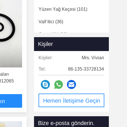
Yüzen Yağ Keçesi
(101)
Valf Itici
(36)
Conta Kiti
(92)
Kişiler
Motor Turboşarjları
(21)
Kişiler:
Mrs. Vivian
Sürtünme Diski
(150)
Tel:
86-135-33728134
ları
012065
Hemen İletişime Geçin
lın
Bize e-posta gönderin.