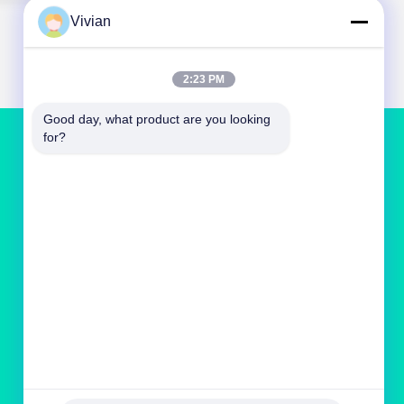
Vivian
2:23 PM
Good day, what product are you looking 
for?
BIZE ULAŞIN
vivianwenwen8@gmail.com
86-135-33728134
Hayır, hayır.212Zhu Ji, Tian He bölgesine,
Guangzhou, Çin'e gitti.