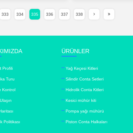
333
334
335
336
337
338
KIMIZDA
ÜRÜNLER
t Profili
Yağ Keçesi Kitleri
ika Turu
Silindir Conta Setleri
e Kontrol
Hidrolik Conta Kitleri
 Ulaşın
Kesici mühür kiti
Haritası
Pompa yağı mühürü
ik Politikası
Piston Conta Halkaları