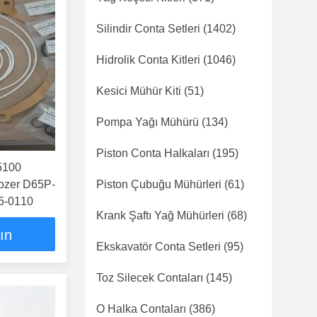
Silindir Conta Setleri
(1402)
Hidrolik Conta Kitleri
(1046)
Kesici Mühür Kiti
(51)
Pompa Yağı Mühürü
(134)
Piston Conta Halkaları
(195)
5100
ozer D65P-
Piston Çubuğu Mühürleri
(61)
5-0110
Krank Şaftı Yağ Mühürleri
(68)
lın
Ekskavatör Conta Setleri
(95)
Toz Silecek Contaları
(145)
O Halka Contaları
(386)