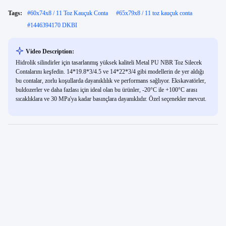
Tags:
#
60x74x8 / 11 Toz Kauçuk Conta
#
65x79x8 / 11 toz kauçuk conta
#
1446394170 DKBI
Video Description:
Hidrolik silindirler için tasarlanmış yüksek kaliteli Metal PU NBR Toz Silecek
Contalarını keşfedin. 14*19.8*3/4.5 ve 14*22*3/4 gibi modellerin de yer aldığı
bu contalar, zorlu koşullarda dayanıklılık ve performans sağlıyor. Ekskavatörler,
buldozerler ve daha fazlası için ideal olan bu ürünler, -20°C ile +100°C arası
sıcaklıklara ve 30 MPa'ya kadar basınçlara dayanıklıdır. Özel seçenekler mevcut.